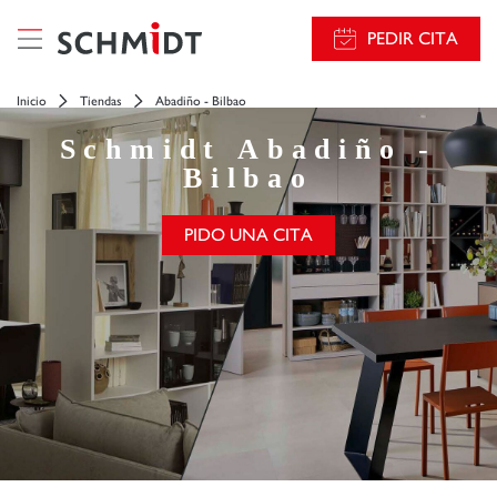
PEDIR CITA
Inicio
Tiendas
Abadiño - Bilbao
Schmidt
Abadiño -
Bilbao
PIDO UNA CITA