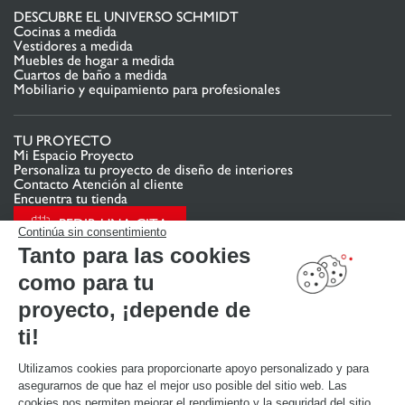
DESCUBRE EL UNIVERSO SCHMIDT
Cocinas a medida
Vestidores a medida
Muebles de hogar a medida
Cuartos de baño a medida
Mobiliario y equipamiento para profesionales
TU PROYECTO
Mi Espacio Proyecto
Personaliza tu proyecto de diseño de interiores
Contacto Atención al cliente
Encuentra tu tienda
PEDIR UNA CITA
Continúa sin consentimiento
Tanto para las cookies
como para tu
ENLACES ÚTILES
Promociones
proyecto, ¡depende de
Guías de instalación y mantenimiento
Descarga nuestro catálogo de cocinas, muebles de hogar, baños
ti!
Utilizamos cookies para proporcionarte apoyo personalizado y para
ACERCA DE
asegurarnos de que haz el mejor uso posible del sitio web. Las
Noticias del grupo
cookies nos permiten mejorar el rendimiento y la seguridad del sitio,