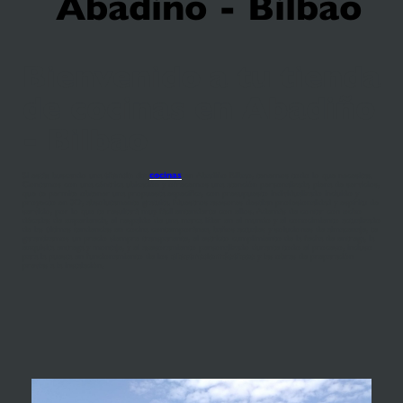
Abadiño - Bilbao
Bienvenido a tu tienda
de cocinas en Abadiño
- Bilbao
Si estás buscando una
tienda de
cocinas
en Abadiño Bilbao, tenemos todo lo que necesitas.
Contamos con una céntrica ubicación y ofrecemos una atención personalizada, plena de servicios,
que te permite obtener una propuesta específica, con presupuesto individualizado incluido y
proyecto en 3D, absolutamente gratuita. Nuestros asesores destilan profesionalidad y espíritu de
servicio, por lo que te resultará muy fácil entenderte con ellos. Además de contar con ocho
décadas de experiencia, el respaldo de una marca líder en el mundo y el conocimiento actualizado
de las últimas tendencias en cocina contemporánea, baños actuales y soluciones de almacenaje, te
garantizamos un precio siempre transparente, el estricto cumplimiento de la fecha de entrega, la
exquisita entrega y montaje, y el asesoramiento personalizado durante todo el proceso, incluso
para la puesta en funcionamiento de los
electrodomésticos
y las obras de preparación
previas a la instalación.