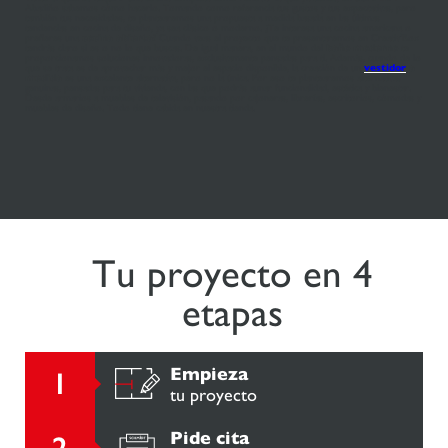
Abadiño sabemos cómo hacerlo. Tomando como referencia tus gustos y tus expectativas, pero
también tus necesidades, te plantearemos una propuesta a medida basada en las últimas
tendencias en cocina de diseño, ya sea clásico o moderno. ¿Te interesa una cocina americana o
prefieres una
cocina abierta
? Cuando veas el proyecto que te presentaremos en Creativ'Box
tendrás claro si es o no lo que buscas. De igual manera, en el mundo del
baño moderno
te
proporcionamos soluciones innovadoras, exclusivamente pensadas para ti. Además, cuando de lo
que se trata es de aprovechar más y mejor el espacio disponible, la creación de un
vestidor
a
medida
es una excelente alternativa, pero no la única. Por eso te plantearemos alternativas
genuinas, pensadas para tu vivienda, con las que podrás aunar funcionalidad, estética y bienestar.
Desde armarios a muebles de televisión, pasando por cajoneras, librerías, escritorios, cómodas y
muebles de diseño. Todo tiene cabida en nuestra tienda.
Tu proyecto en 4
etapas
Empieza
tu proyecto
Pide cita