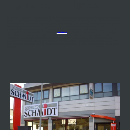
Galdakao - Bilbao
SCHMIDT Galdakao - Bilbao dispone de un establecimiento comercial de 500 metros cuadrados
que pone al alcance de sus clientes un amplio equipo de profesionales especializados en diseño,
interiorismo y ambientes excelentes. Asimismo ofrece a sus visitantes la posibilidad de solicitar
cita previa, para optimizar el tiempo con el que cuentan, así como de recibir un presupuesto
personalizado sin coste alguno. Con un absoluto compromiso medioambiental y una marcada
vocación de servicio, nuestra
tienda de
cocinas
en Galdakao se presenta como la mejor
alternativa para encargar una cocina de diseño, un baño actual o atractivas soluciones de
almacenaje en el hogar. Manejamos avanzados equipos de diseño en 3D, disponemos de
elementos fabricados con las más innovadoras tecnologías y proponemos soluciones de gama
alta a precios asequibles, con un seguimiento individualizado durante cada proyecto concebido a
medida.