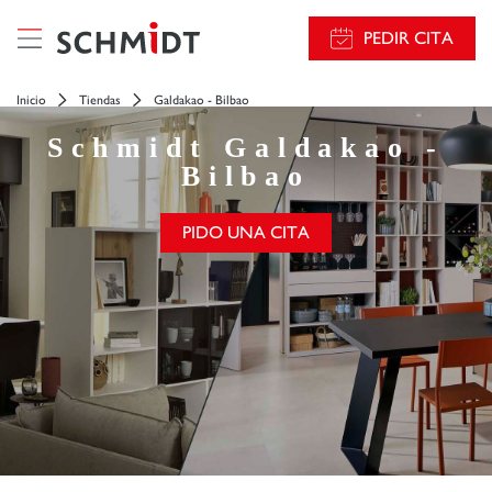
PEDIR CITA
Inicio
Tiendas
Galdakao - Bilbao
Schmidt
Galdakao -
Bilbao
PIDO UNA CITA