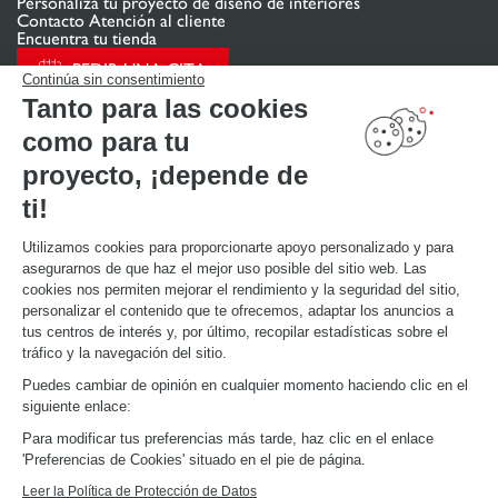
Personaliza tu proyecto de diseño de interiores
Contacto Atención al cliente
Encuentra tu tienda
PEDIR UNA CITA
Continúa sin consentimiento
Tanto para las cookies
como para tu
ENLACES ÚTILES
Promociones
proyecto, ¡depende de
Guías de instalación y mantenimiento
Descarga nuestro catálogo de cocinas, muebles de hogar, baños
ti!
Utilizamos cookies para proporcionarte apoyo personalizado y para
ACERCA DE
asegurarnos de que haz el mejor uso posible del sitio web. Las
Noticias del grupo
cookies nos permiten mejorar el rendimiento y la seguridad del sitio,
Únete a nosotros
personalizar el contenido que te ofrecemos, adaptar los anuncios a
Abrir una tienda
tus centros de interés y, por último, recopilar estadísticas sobre el
Schmidt en el mundo
tráfico y la navegación del sitio.
Nuestras tiendas en España
Puedes cambiar de opinión en cualquier momento haciendo clic en el
siguiente enlace:
Para modificar tus preferencias más tarde, haz clic en el enlace
'Preferencias de Cookies' situado en el pie de página.
Leer la Política de Protección de Datos