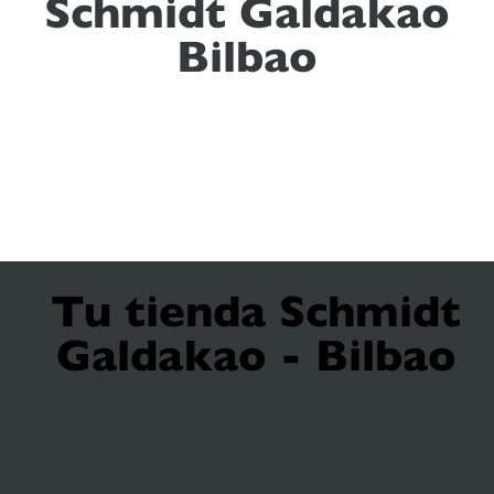
Schmidt Galdakao
Bilbao
Tu tienda Schmidt
Galdakao - Bilbao
Bienvenido a tu tienda
de cocinas en