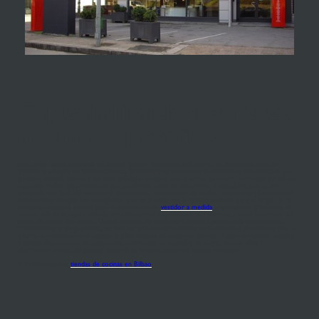
Especializados en tres
mundos propios
Para quien desea reformar su cocina, diseñar excelentes soluciones de almacenaje para su
vivienda o adquirir un baño moderno, SCHMIDT es una marca de referencia internacional que
garantiza calidad, diseño y servicio. ¿Deseas comprar una
cocina contemporánea
? ¿O tal vez
necesitas recibir asesoramiento personalizado antes de decantarte, o descartar, una cocina
completa con isla? Las tendencias evolucionan, actualmente las cocinas americanas ya no son tan
demandadas, aunque eso no significa que no puedan ser la opción perfecta para tu hogar. Si te
pones en nuestras manos, podrás contar con un
vestidor a medida
y aprovechar al máximo el
espacio útil de tu casa. Además, también somos especialistas en reformar y crear
cuartos de
baño
de todos los estilos. Desde diseños de inspiración rústica a propuestas muy actuales.
Tradicionales o vanguardistas, se trata de creaciones realizadas con materiales excelentes, que se
adaptan perfectamente al espacio y a los deseos de nuestros clientes. Y para completar nuestra
actividad disponemos de estupendas referencias en muebles de hogar, mesas, sillas y
electrodomésticos. Si quieres renovar tu vivienda, tenemos cuanto necesitas.
> Todas nuestras
tiendas de cocinas en Bilbao