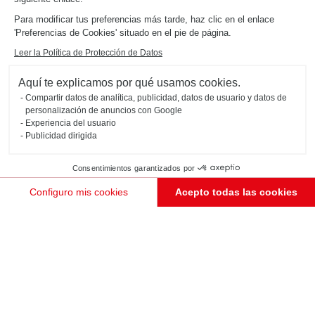
Antibes
Para modificar tus preferencias más tarde, haz clic en el enlace
Esta distribución despacho-biblioteca (color Twist, Mossa y Botanic Black) está en perfecta armonía
'Preferencias de Cookies' situado en el pie de página.
con el interior. La biblioteca con compartimentos abiertos ofrece almacenaje adicional y el despacho
brinda un espacio agradable para el teletrabajo.
Leer la Política de Protección de Datos
Aquí te explicamos por qué usamos cookies.
Compartir datos de analítica, publicidad, datos de usuario y datos de
personalización de anuncios con Google
Experiencia del usuario
Publicidad dirigida
Consentimientos garantizados por
Configuro mis cookies
Acepto todas las cookies
Plataforma de Gestión de Consentimiento: Personaliza tus Opciones
Axeptio consent
Nuestra plataforma te permite personalizar y gestionar tus ajustes de privacidad, garantizando e
PEDIR UNA CITA
ESCRITORIO GRIS CON DISEÑO DE ESTILO INDUSTRIAL
Stuttgart