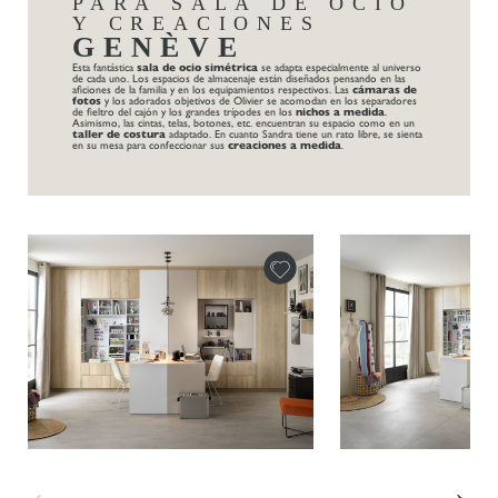
PARA SALA DE OCIO
Y CREACIONES
GENÈVE
Esta fantástica
sala de ocio simétrica
se adapta especialmente al universo
de cada uno. Los espacios de almacenaje están diseñados pensando en las
aficiones de la familia y en los equipamientos respectivos. Las
cámaras de
fotos
y los adorados objetivos de Olivier se acomodan en los separadores
de fieltro del cajón y los grandes trípodes en los
nichos a medida
.
Asimismo, las cintas, telas, botones, etc. encuentran su espacio como en un
taller de costura
adaptado. En cuanto Sandra tiene un rato libre, se sienta
en su mesa para confeccionar sus
creaciones a medida
.
←
→